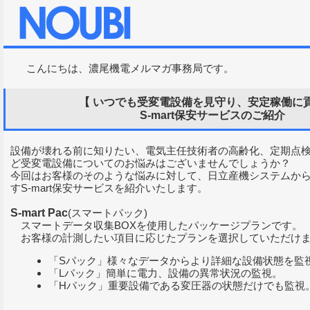
こんにちは、濃尾機電メルマガ事務局です。
【 いつでも受変電設備を見守り、安定稼働に貢献
S-mart保安サービスのご紹介
設備が壊れる前に知りたい、電気主任技術者の高齢化、定期点
ど受変電設備についてのお悩みはございませんでしょうか？
今回はお客様のそのような悩みに対して、日立産機システムか
すS-mart保安サービスを紹介いたします。
S-mart Pac
(スマートパック)
スマートデータ収集BOXを使用したパッケージプランです。
お客様の計測したい項目に応じたプランを選択していただけ
「Sパック」様々なデータからより詳細な設備状態を監
「Lパック」簡単に電力、設備の異常状況の監視。
「Hパック」重要設備である変圧器の状態だけでも監視