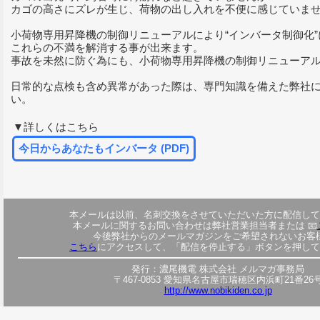
カゴの高さにズレが生じ、荷物の出し入れを不便に感じていま
小荷物専用昇降機の制御リニューアルにより“インバータ制御化
これらの不満を解消する事が出来ます。
事故を未然に防ぐ為にも、小荷物専用昇降機の制御リニューア
日常的な点検も含め異常があった際は、専門知識を備えた弊社
い。
▼詳しくはこちら
今日からあなたもインバータ (PDF)
本メールは以前、名刺交換をさせていただいた方に配信して
本メールに関するお問い合わせは弊社営業担当者または 📧
今後弊社からのメールマガジンをご希望されないお客
こちら
にアクセスして、「配信を停止する」ボタンを押して
発行：濃尾機電 株式会社 メルマガ事務局
〒467-0853 愛知県名古屋市瑞穂区内浜町21番26
http://www.nobikiden.co.jp