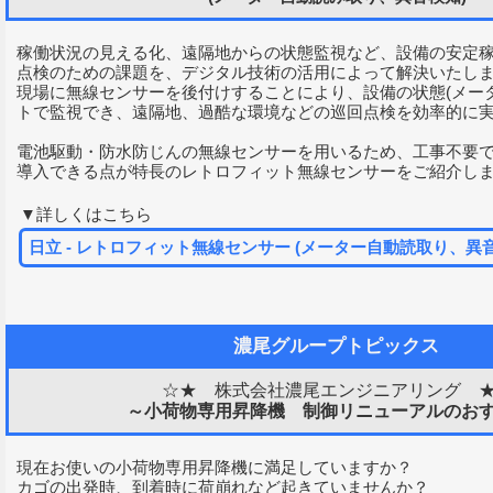
稼働状況の見える化、遠隔地からの状態監視など、設備の安定
点検のための課題を、デジタル技術の活用によって解決いたし
現場に無線センサーを後付けすることにより、設備の状態(メー
トで監視でき、遠隔地、過酷な環境などの巡回点検を効率的に
電池駆動・防水防じんの無線センサーを用いるため、工事不要
導入できる点が特長のレトロフィット無線センサーをご紹介し
▼詳しくはこちら
日立 - レトロフィット無線センサー (メーター自動読取り、異
濃尾グループトピックス
☆★ 株式会社濃尾エンジニアリング 
～小荷物専用昇降機 制御リニューアルのお
現在お使いの小荷物専用昇降機に満足していますか？
カゴの出発時、到着時に荷崩れなど起きていませんか？